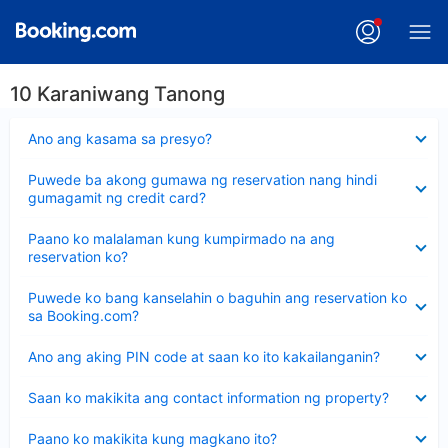
10 Karaniwang Tanong
Nakatago
Ano ang kasama sa presyo?
ang
sagot
Nakatago
Puwede ba akong gumawa ng reservation nang hindi
ang
gumagamit ng credit card?
sagot
Nakatago
Paano ko malalaman kung kumpirmado na ang
ang
reservation ko?
sagot
Nakatago
Puwede ko bang kanselahin o baguhin ang reservation ko
ang
sa Booking.com?
sagot
Nakatago
Ano ang aking PIN code at saan ko ito kakailanganin?
ang
sagot
Nakatago
Saan ko makikita ang contact information ng property?
ang
sagot
Nakatago
Paano ko makikita kung magkano ito?
ang