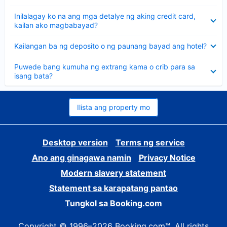
sagot
Nakatago
Inilalagay ko na ang mga detalye ng aking credit card,
ang
kailan ako magbabayad?
sagot
Nakatago
Kailangan ba ng deposito o ng paunang bayad ang hotel?
ang
sagot
Nakatago
Puwede bang kumuha ng extrang kama o crib para sa
ang
isang bata?
sagot
Ilista ang property mo
Desktop version
Terms ng service
Ano ang ginagawa namin
Privacy Notice
Modern slavery statement
Statement sa karapatang pantao
Tungkol sa Booking.com
Copyright © 1996–2026 Booking.com™. All rights