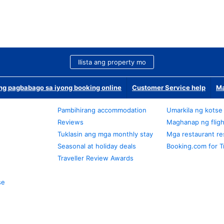
Ilista ang property mo
g pagbabago sa iyong booking online
Customer Service help
Ma
Pambihirang accommodation
Umarkila ng kotse
Reviews
Maghanap ng fligh
Tuklasin ang mga monthly stay
Mga restaurant re
Seasonal at holiday deals
Booking.com for T
Traveller Review Awards
se