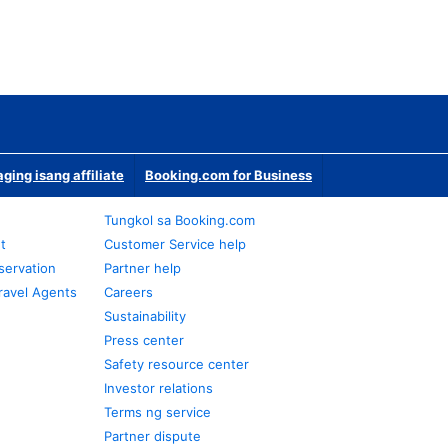
ging isang affiliate
Booking.com for Business
Tungkol sa Booking.com
t
Customer Service help
servation
Partner help
ravel Agents
Careers
Sustainability
Press center
Safety resource center
Investor relations
Terms ng service
Partner dispute