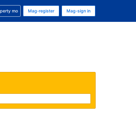
ulong sa reservation mo
operty mo
Mag-register
Mag-sign in
currency mo ngayon
ino ang wika mo ngayon