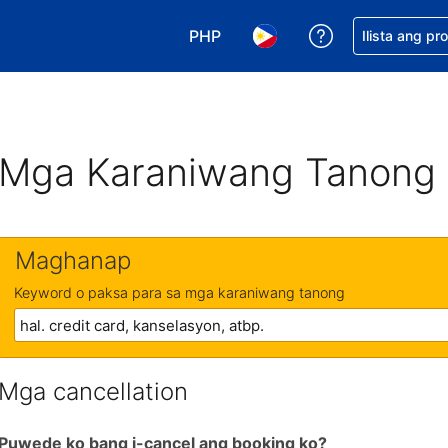
PHP
Makakuha ng t
Ilista ang pr
Pumili ng currency mo. PHP ang 
Pumili ng wika mo. Filip
Mga Karaniwang Tanong
Maghanap
Keyword o paksa para sa mga karaniwang tanong
Mga cancellation
Puwede ko bang i-cancel ang booking ko?