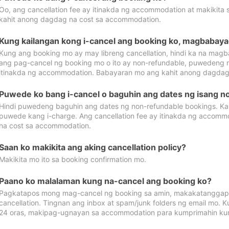
Oo, ang cancellation fee ay itinakda ng accommodation at makikita 
kahit anong dagdag na cost sa accommodation.
Kung kailangan kong i-cancel ang booking ko, magbabaya
Kung ang booking mo ay may libreng cancellation, hindi ka na magba
ang pag-cancel ng booking mo o ito ay non-refundable, puwedeng may
itinakda ng accommodation. Babayaran mo ang kahit anong dagdag
Puwede ko bang i-cancel o baguhin ang dates ng isang n
Hindi puwedeng baguhin ang dates ng non-refundable bookings. Kap
puwede kang i-charge. Ang cancellation fee ay itinakda ng accom
na cost sa accommodation.
Saan ko makikita ang aking cancellation policy?
Makikita mo ito sa booking confirmation mo.
Paano ko malalaman kung na-cancel ang booking ko?
Pagkatapos mong mag-cancel ng booking sa amin, makakatanggap
cancellation. Tingnan ang inbox at spam/junk folders ng email mo. 
24 oras, makipag-ugnayan sa accommodation para kumprimahin kung