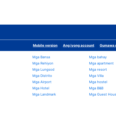
Mobile version
Ang iyong account
Gumawa n
Mga Bansa
Mga bahay
Mga Rehiyon
Mga apartment
Mga Lungsod
Mga resort
Mga Distrito
Mga Villa
Mga Airport
Mga hostel
Mga Hotel
Mga B&B
Mga Landmark
Mga Guest Hou