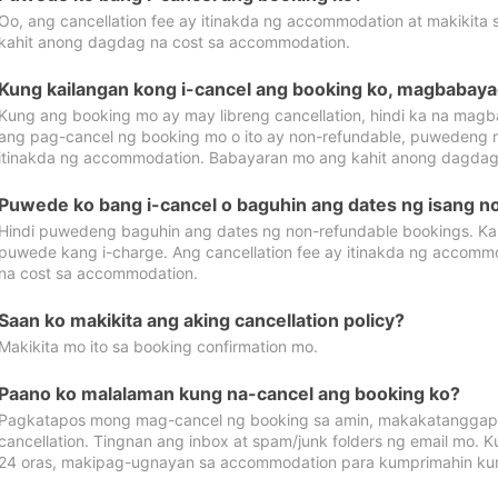
Oo, ang cancellation fee ay itinakda ng accommodation at makikita 
kahit anong dagdag na cost sa accommodation.
Kung kailangan kong i-cancel ang booking ko, magbabaya
Kung ang booking mo ay may libreng cancellation, hindi ka na magba
ang pag-cancel ng booking mo o ito ay non-refundable, puwedeng may
itinakda ng accommodation. Babayaran mo ang kahit anong dagdag
Puwede ko bang i-cancel o baguhin ang dates ng isang n
Hindi puwedeng baguhin ang dates ng non-refundable bookings. Kap
puwede kang i-charge. Ang cancellation fee ay itinakda ng accom
na cost sa accommodation.
Saan ko makikita ang aking cancellation policy?
Makikita mo ito sa booking confirmation mo.
Paano ko malalaman kung na-cancel ang booking ko?
Pagkatapos mong mag-cancel ng booking sa amin, makakatanggap
cancellation. Tingnan ang inbox at spam/junk folders ng email mo. 
24 oras, makipag-ugnayan sa accommodation para kumprimahin kung