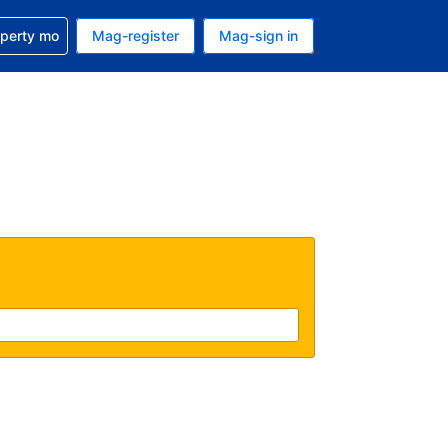
ulong sa reservation mo
operty mo
Mag-register
Mag-sign in
currency mo ngayon
ino ang wika mo ngayon