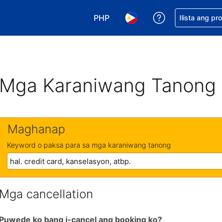
PHP
Makakuha ng t
Ilista ang pr
Pumili ng currency mo. PHP ang 
Pumili ng wika mo. Filip
Mga Karaniwang Tanong
Maghanap
Keyword o paksa para sa mga karaniwang tanong
Mga cancellation
Puwede ko bang i-cancel ang booking ko?