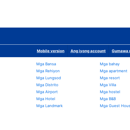
Mobile version
Ang iyong account
Gumawa n
Mga Bansa
Mga bahay
Mga Rehiyon
Mga apartment
Mga Lungsod
Mga resort
Mga Distrito
Mga Villa
Mga Airport
Mga hostel
Mga Hotel
Mga B&B
Mga Landmark
Mga Guest Hou