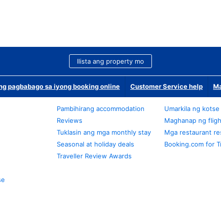
Ilista ang property mo
g pagbabago sa iyong booking online
Customer Service help
Ma
Pambihirang accommodation
Umarkila ng kotse
Reviews
Maghanap ng fligh
Tuklasin ang mga monthly stay
Mga restaurant re
Seasonal at holiday deals
Booking.com for T
Traveller Review Awards
se