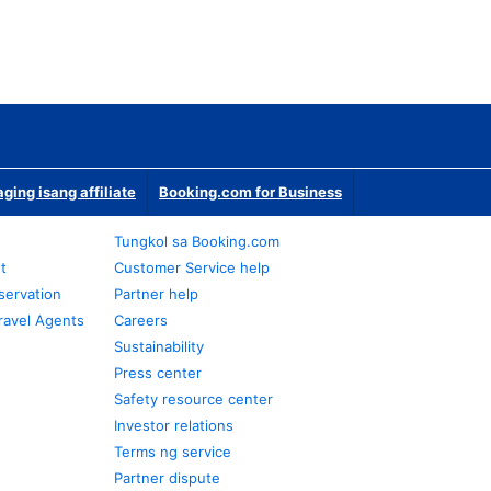
ging isang affiliate
Booking.com for Business
Tungkol sa Booking.com
t
Customer Service help
servation
Partner help
ravel Agents
Careers
Sustainability
Press center
Safety resource center
Investor relations
Terms ng service
Partner dispute