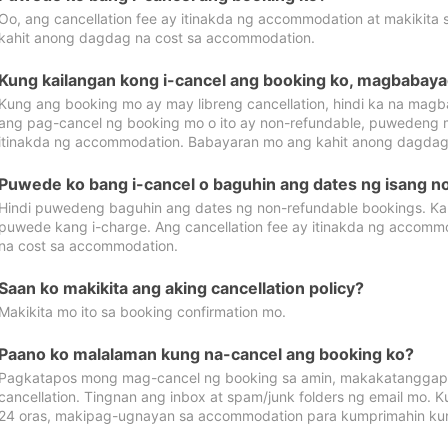
Oo, ang cancellation fee ay itinakda ng accommodation at makikita 
kahit anong dagdag na cost sa accommodation.
Kung kailangan kong i-cancel ang booking ko, magbabaya
Kung ang booking mo ay may libreng cancellation, hindi ka na magba
ang pag-cancel ng booking mo o ito ay non-refundable, puwedeng may
itinakda ng accommodation. Babayaran mo ang kahit anong dagdag
Puwede ko bang i-cancel o baguhin ang dates ng isang n
Hindi puwedeng baguhin ang dates ng non-refundable bookings. Kap
puwede kang i-charge. Ang cancellation fee ay itinakda ng accom
na cost sa accommodation.
Saan ko makikita ang aking cancellation policy?
Makikita mo ito sa booking confirmation mo.
Paano ko malalaman kung na-cancel ang booking ko?
Pagkatapos mong mag-cancel ng booking sa amin, makakatanggap
cancellation. Tingnan ang inbox at spam/junk folders ng email mo. 
24 oras, makipag-ugnayan sa accommodation para kumprimahin kung