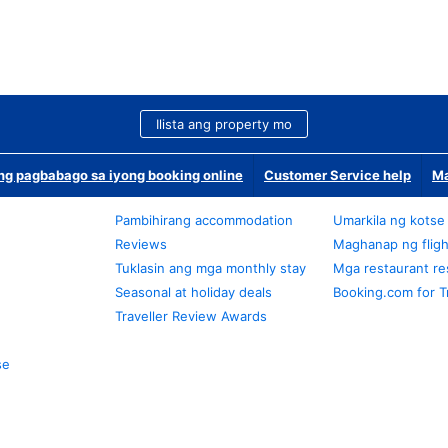
Ilista ang property mo
g pagbabago sa iyong booking online
Customer Service help
Ma
Pambihirang accommodation
Umarkila ng kotse
Reviews
Maghanap ng fligh
Tuklasin ang mga monthly stay
Mga restaurant re
Seasonal at holiday deals
Booking.com for T
Traveller Review Awards
se