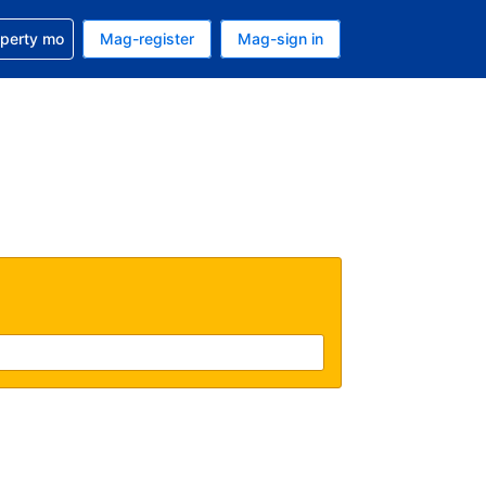
ulong sa reservation mo
operty mo
Mag-register
Mag-sign in
currency mo ngayon
ino ang wika mo ngayon