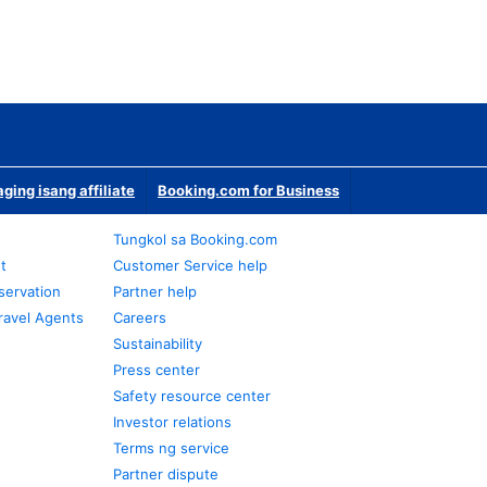
ging isang affiliate
Booking.com for Business
Tungkol sa Booking.com
t
Customer Service help
servation
Partner help
ravel Agents
Careers
Sustainability
Press center
Safety resource center
Investor relations
Terms ng service
Partner dispute