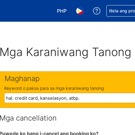
PHP
Makakuha ng t
Ilista ang pr
Pumili ng currency mo. PHP ang 
Pumili ng wika mo. Filip
Mga Karaniwang Tanong
Maghanap
Keyword o paksa para sa mga karaniwang tanong
Mga cancellation
Puwede ko bang i-cancel ang booking ko?