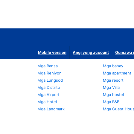
Mobile version
Ang iyong account
Gumawa n
Mga Bansa
Mga bahay
Mga Rehiyon
Mga apartment
Mga Lungsod
Mga resort
Mga Distrito
Mga Villa
Mga Airport
Mga hostel
Mga Hotel
Mga B&B
Mga Landmark
Mga Guest Hou