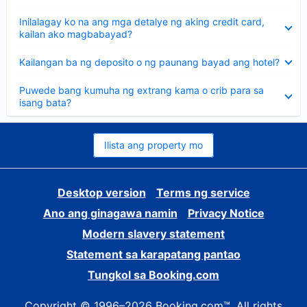
sagot
Nakatago
Inilalagay ko na ang mga detalye ng aking credit card,
ang
kailan ako magbabayad?
sagot
Nakatago
Kailangan ba ng deposito o ng paunang bayad ang hotel?
ang
sagot
Nakatago
Puwede bang kumuha ng extrang kama o crib para sa
ang
isang bata?
sagot
Ilista ang property mo
Desktop version
Terms ng service
Ano ang ginagawa namin
Privacy Notice
Modern slavery statement
Statement sa karapatang pantao
Tungkol sa Booking.com
Copyright © 1996–2026 Booking.com™. All rights