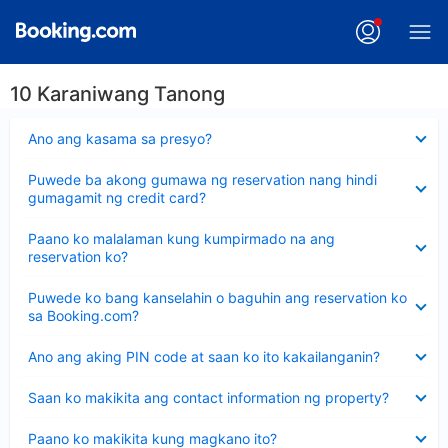
10 Karaniwang Tanong
Nakatago
Ano ang kasama sa presyo?
ang
sagot
Nakatago
Puwede ba akong gumawa ng reservation nang hindi
ang
gumagamit ng credit card?
sagot
Nakatago
Paano ko malalaman kung kumpirmado na ang
ang
reservation ko?
sagot
Nakatago
Puwede ko bang kanselahin o baguhin ang reservation ko
ang
sa Booking.com?
sagot
Nakatago
Ano ang aking PIN code at saan ko ito kakailanganin?
ang
sagot
Nakatago
Saan ko makikita ang contact information ng property?
ang
sagot
Nakatago
Paano ko makikita kung magkano ito?
ang