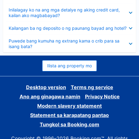
sagot
Nakatago
Inilalagay ko na ang mga detalye ng aking credit card,
ang
kailan ako magbabayad?
sagot
Nakatago
Kailangan ba ng deposito o ng paunang bayad ang hotel?
ang
sagot
Nakatago
Puwede bang kumuha ng extrang kama o crib para sa
ang
isang bata?
sagot
Ilista ang property mo
Desktop version
Terms ng service
Ano ang ginagawa namin
Privacy Notice
Modern slavery statement
Statement sa karapatang pantao
Tungkol sa Booking.com
Copyright © 1996–2026 Booking.com™. All rights