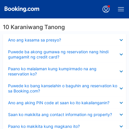
10 Karaniwang Tanong
Nakatago
Ano ang kasama sa presyo?
ang
sagot
Nakatago
Puwede ba akong gumawa ng reservation nang hindi
ang
gumagamit ng credit card?
sagot
Nakatago
Paano ko malalaman kung kumpirmado na ang
ang
reservation ko?
sagot
Nakatago
Puwede ko bang kanselahin o baguhin ang reservation ko
ang
sa Booking.com?
sagot
Nakatago
Ano ang aking PIN code at saan ko ito kakailanganin?
ang
sagot
Nakatago
Saan ko makikita ang contact information ng property?
ang
sagot
Nakatago
Paano ko makikita kung magkano ito?
ang