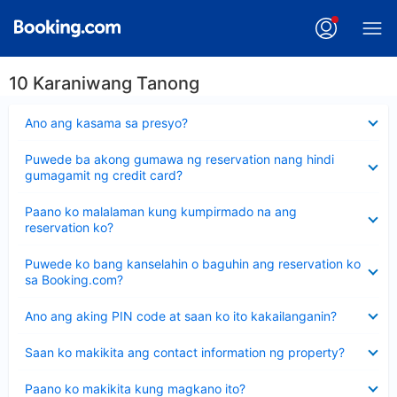
10 Karaniwang Tanong
Nakatago
Ano ang kasama sa presyo?
ang
sagot
Nakatago
Puwede ba akong gumawa ng reservation nang hindi
ang
gumagamit ng credit card?
sagot
Nakatago
Paano ko malalaman kung kumpirmado na ang
ang
reservation ko?
sagot
Nakatago
Puwede ko bang kanselahin o baguhin ang reservation ko
ang
sa Booking.com?
sagot
Nakatago
Ano ang aking PIN code at saan ko ito kakailanganin?
ang
sagot
Nakatago
Saan ko makikita ang contact information ng property?
ang
sagot
Nakatago
Paano ko makikita kung magkano ito?
ang