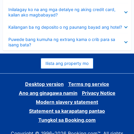
sagot
Nakatago
Inilalagay ko na ang mga detalye ng aking credit card,
ang
kailan ako magbabayad?
sagot
Nakatago
Kailangan ba ng deposito o ng paunang bayad ang hotel?
ang
sagot
Nakatago
Puwede bang kumuha ng extrang kama o crib para sa
ang
isang bata?
sagot
Ilista ang property mo
Desktop version
Terms ng service
Ano ang ginagawa namin
Privacy Notice
Modern slavery statement
Statement sa karapatang pantao
Tungkol sa Booking.com
Copyright © 1996–2026 Booking.com™. All rights