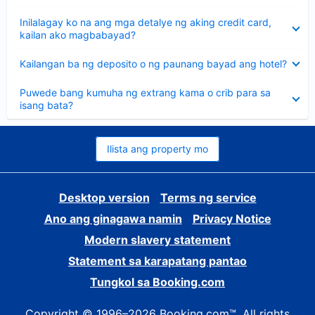
sagot
Nakatago
Inilalagay ko na ang mga detalye ng aking credit card,
ang
kailan ako magbabayad?
sagot
Nakatago
Kailangan ba ng deposito o ng paunang bayad ang hotel?
ang
sagot
Nakatago
Puwede bang kumuha ng extrang kama o crib para sa
ang
isang bata?
sagot
Ilista ang property mo
Desktop version
Terms ng service
Ano ang ginagawa namin
Privacy Notice
Modern slavery statement
Statement sa karapatang pantao
Tungkol sa Booking.com
Copyright © 1996–2026 Booking.com™. All rights