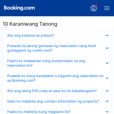
10 Karaniwang Tanong
Nakatago
Ano ang kasama sa presyo?
ang
sagot
Nakatago
Puwede ba akong gumawa ng reservation nang hindi
ang
gumagamit ng credit card?
sagot
Nakatago
Paano ko malalaman kung kumpirmado na ang
ang
reservation ko?
sagot
Nakatago
Puwede ko bang kanselahin o baguhin ang reservation ko
ang
sa Booking.com?
sagot
Nakatago
Ano ang aking PIN code at saan ko ito kakailanganin?
ang
sagot
Nakatago
Saan ko makikita ang contact information ng property?
ang
sagot
Nakatago
Paano ko makikita kung magkano ito?
ang