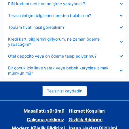
Daraltılmış
PIN kodum nedir ve ne işime yarayacak?
Daraltılmış
Tesisin iletişim bilgilerini nereden bulabilirim?
Daraltılmış
Toplam fiyatı nasıl görebilirim?
Daraltılmış
Kredi kartı bilgilerimi giriyorum, ne zaman ödeme
yapacağım?
Daraltılmış
Otel depozito veya ön ödeme talep ediyor mu?
Daraltılmış
Bir çocuk için ilave yatak veya bebek karyolası almak
mümkün mü?
Tesisinizi kaydedin
Masaüstü sürümü
Hizmet Koşulları
Çalışma şeklimiz
Gizlilik Bildirimi
Modern Kölelik Bildirimi
İnsan Hakları Bildirimi