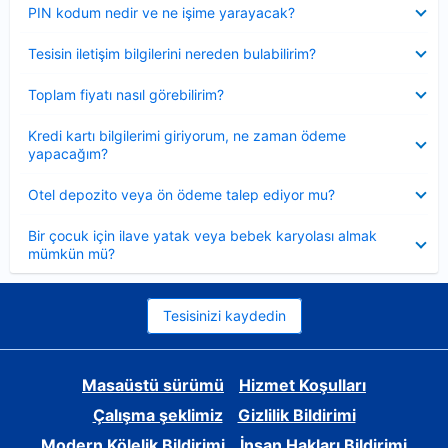
Daraltılmış
PIN kodum nedir ve ne işime yarayacak?
Daraltılmış
Tesisin iletişim bilgilerini nereden bulabilirim?
Daraltılmış
Toplam fiyatı nasıl görebilirim?
Daraltılmış
Kredi kartı bilgilerimi giriyorum, ne zaman ödeme
yapacağım?
Daraltılmış
Otel depozito veya ön ödeme talep ediyor mu?
Daraltılmış
Bir çocuk için ilave yatak veya bebek karyolası almak
mümkün mü?
Tesisinizi kaydedin
Masaüstü sürümü
Hizmet Koşulları
Çalışma şeklimiz
Gizlilik Bildirimi
Modern Kölelik Bildirimi
İnsan Hakları Bildirimi