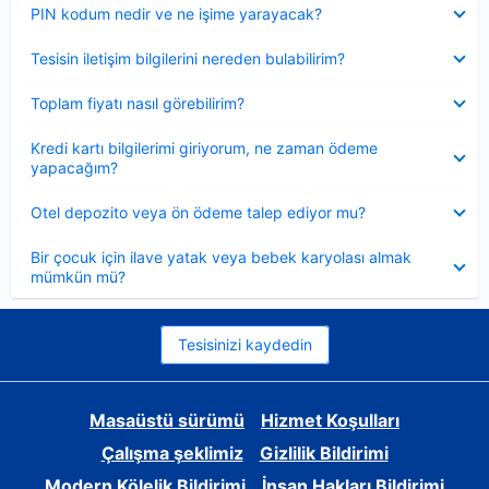
Daraltılmış
PIN kodum nedir ve ne işime yarayacak?
Daraltılmış
Tesisin iletişim bilgilerini nereden bulabilirim?
Daraltılmış
Toplam fiyatı nasıl görebilirim?
Daraltılmış
Kredi kartı bilgilerimi giriyorum, ne zaman ödeme
yapacağım?
Daraltılmış
Otel depozito veya ön ödeme talep ediyor mu?
Daraltılmış
Bir çocuk için ilave yatak veya bebek karyolası almak
mümkün mü?
Tesisinizi kaydedin
Masaüstü sürümü
Hizmet Koşulları
Çalışma şeklimiz
Gizlilik Bildirimi
Modern Kölelik Bildirimi
İnsan Hakları Bildirimi