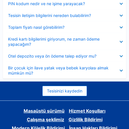
Daraltılmış
PIN kodum nedir ve ne işime yarayacak?
Daraltılmış
Tesisin iletişim bilgilerini nereden bulabilirim?
Daraltılmış
Toplam fiyatı nasıl görebilirim?
Daraltılmış
Kredi kartı bilgilerimi giriyorum, ne zaman ödeme
yapacağım?
Daraltılmış
Otel depozito veya ön ödeme talep ediyor mu?
Daraltılmış
Bir çocuk için ilave yatak veya bebek karyolası almak
mümkün mü?
Tesisinizi kaydedin
Masaüstü sürümü
Hizmet Koşulları
Çalışma şeklimiz
Gizlilik Bildirimi
Modern Kölelik Bildirimi
İnsan Hakları Bildirimi