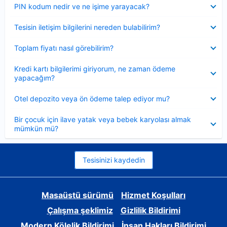
Daraltılmış
PIN kodum nedir ve ne işime yarayacak?
Daraltılmış
Tesisin iletişim bilgilerini nereden bulabilirim?
Daraltılmış
Toplam fiyatı nasıl görebilirim?
Daraltılmış
Kredi kartı bilgilerimi giriyorum, ne zaman ödeme
yapacağım?
Daraltılmış
Otel depozito veya ön ödeme talep ediyor mu?
Daraltılmış
Bir çocuk için ilave yatak veya bebek karyolası almak
mümkün mü?
Tesisinizi kaydedin
Masaüstü sürümü
Hizmet Koşulları
Çalışma şeklimiz
Gizlilik Bildirimi
Modern Kölelik Bildirimi
İnsan Hakları Bildirimi