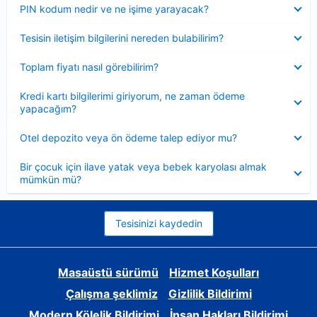
Daraltılmış
PIN kodum nedir ve ne işime yarayacak?
Daraltılmış
Tesisin iletişim bilgilerini nereden bulabilirim?
Daraltılmış
Toplam fiyatı nasıl görebilirim?
Daraltılmış
Kredi kartı bilgilerimi giriyorum, ne zaman ödeme
yapacağım?
Daraltılmış
Otel depozito veya ön ödeme talep ediyor mu?
Daraltılmış
Bir çocuk için ilave yatak veya bebek karyolası almak
mümkün mü?
Tesisinizi kaydedin
Masaüstü sürümü
Hizmet Koşulları
Çalışma şeklimiz
Gizlilik Bildirimi
Modern Kölelik Bildirimi
İnsan Hakları Bildirimi