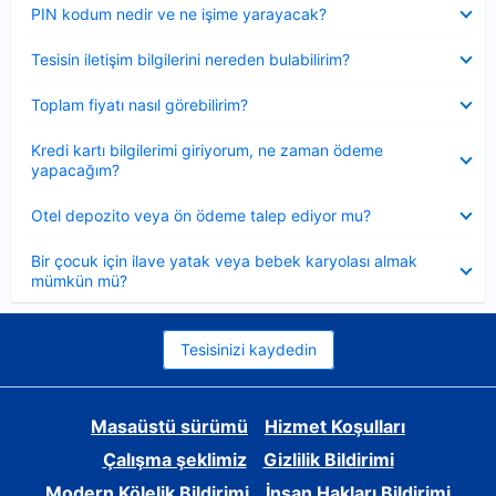
Daraltılmış
PIN kodum nedir ve ne işime yarayacak?
Daraltılmış
Tesisin iletişim bilgilerini nereden bulabilirim?
Daraltılmış
Toplam fiyatı nasıl görebilirim?
Daraltılmış
Kredi kartı bilgilerimi giriyorum, ne zaman ödeme
yapacağım?
Daraltılmış
Otel depozito veya ön ödeme talep ediyor mu?
Daraltılmış
Bir çocuk için ilave yatak veya bebek karyolası almak
mümkün mü?
Tesisinizi kaydedin
Masaüstü sürümü
Hizmet Koşulları
Çalışma şeklimiz
Gizlilik Bildirimi
Modern Kölelik Bildirimi
İnsan Hakları Bildirimi