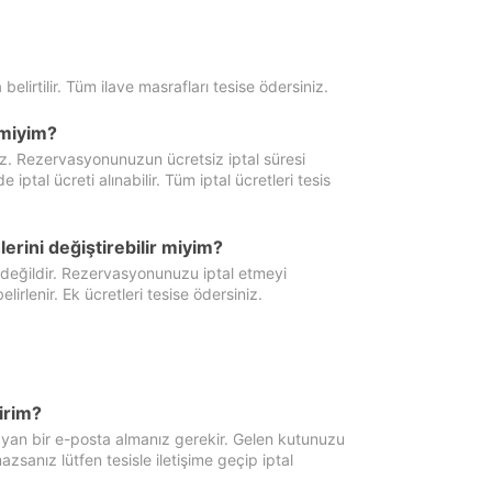
 belirtilir. Tüm ilave masrafları tesise ödersiniz.
miyim?
iz. Rezervasyonunuzun ücretsiz iptal süresi
al ücreti alınabilir. Tüm iptal ücretleri tesis
erini değiştirebilir miyim?
 değildir. Rezervasyonunuzu iptal etmeyi
lirlenir. Ek ücretleri tesise ödersiniz.
irim?
ayan bir e-posta almanız gerekir. Gelen kutunuzu
zsanız lütfen tesisle iletişime geçip iptal