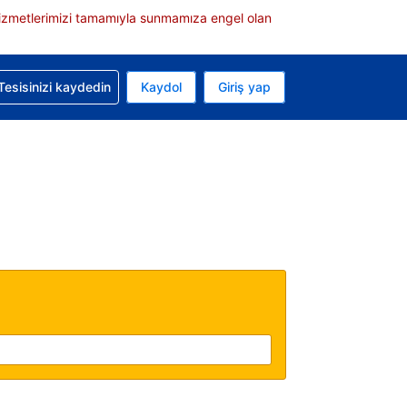
e hizmetlerimizi tamamıyla sunmamıza engel olan
rvasyonunuzla ilgili yardım alın
Tesisinizi kaydedin
Kaydol
Giriş yap
 Mevcut para biriminiz Türk lirası
 Mevcut diliniz Türkçe