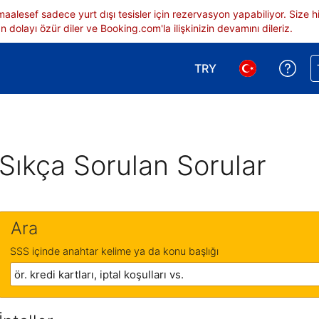
 maalesef sadece yurt dışı tesisler için rezervasyon yapabiliyor. Siz
 dolayı özür diler ve Booking.com'la ilişkinizin devamını dileriz.
TRY
Reze
Para birimi seçimi yap.
Dil seçimi yap.
Sıkça Sorulan Sorular
Ara
SSS içinde anahtar kelime ya da konu başlığı