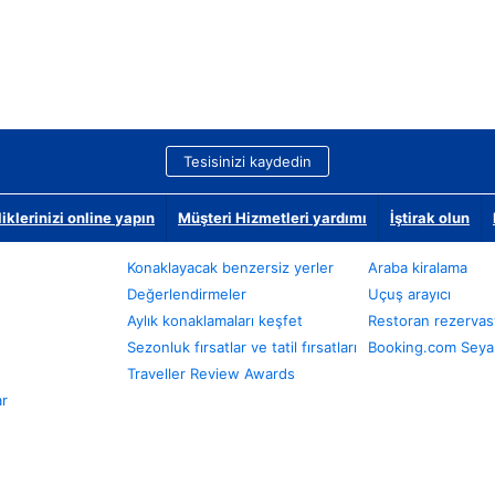
Tesisinizi kaydedin
klerinizi online yapın
Müşteri Hizmetleri yardımı
İştirak olun
Konaklayacak benzersiz yerler
Araba kiralama
Değerlendirmeler
Uçuş arayıcı
Aylık konaklamaları keşfet
Restoran rezervas
Sezonluk fırsatlar ve tatil fırsatları
Booking.com Seyah
Traveller Review Awards
ar