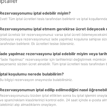
İptaller
Rezervasyonumu iptal edebilir miyim?
Evet! Tüm iptal ücretleri tesis tarafından belirlenir ve iptal koşullarında
Rezervasyonumu iptal etmem gerekirse ücret ödeyecek 
İptali ücretsiz bir rezervasyonunuz varsa iptal ücreti ödemeyeceksin
dolduysa veya rezervasyonunuz iade yapılmaz koşuluna sahipse sizde ipt
tarafından belirlenir. Ek ücretleri tesise ödersiniz.
İade yapılmaz rezervasyonu iptal edebilir miyim veya tarihl
"İade Yapılmaz" rezervasyonlar için tarihlerinizi değiştirmek mümkün
seçerseniz sizden ücret alınabilir. Tüm iptal ücretleri tesis tarafından be
İptal koşulumu nerede bulabilirim?
Bu bilgiyi rezervasyon onayınızda bulabilirsiniz.
Rezervasyonumun iptal edilip edilmediğini nasıl öğrenebil
Rezervasyonunuzu bizden iptal ettikten sonra bu iptal işlemini onayl
ve spam/reklam klasörlerinizi kontrol edin. 24 saat içinde e-posta alma
talebinizi alıp almadıklarını onaylayın.