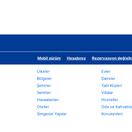
Mobil sürüm
Hesabınız
Rezervasyon değişikli
Ülkeler
Evler
Bölgeler
Daireler
Şehirler
Tatil Köyleri
Semtler
Villalar
Havaalanları
Hosteller
Oteller
Oda ve Kahvaltıl
Simgesel Yapılar
Konukevleri