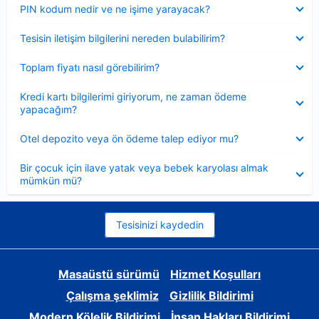
Daraltılmış
PIN kodum nedir ve ne işime yarayacak?
Daraltılmış
Tesisin iletişim bilgilerini nereden bulabilirim?
Daraltılmış
Toplam fiyatı nasıl görebilirim?
Daraltılmış
Kredi kartı bilgilerimi giriyorum, ne zaman ödeme
yapacağım?
Daraltılmış
Otel depozito veya ön ödeme talep ediyor mu?
Daraltılmış
Bir çocuk için ilave yatak veya bebek karyolası almak
mümkün mü?
Tesisinizi kaydedin
Masaüstü sürümü
Hizmet Koşulları
Çalışma şeklimiz
Gizlilik Bildirimi
Modern Kölelik Bildirimi
İnsan Hakları Bildirimi