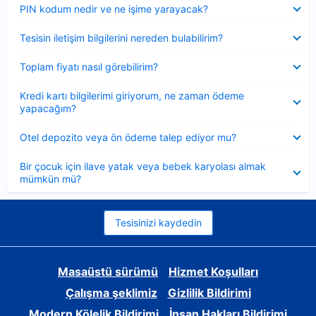
Daraltılmış
PIN kodum nedir ve ne işime yarayacak?
Daraltılmış
Tesisin iletişim bilgilerini nereden bulabilirim?
Daraltılmış
Toplam fiyatı nasıl görebilirim?
Daraltılmış
Kredi kartı bilgilerimi giriyorum, ne zaman ödeme
yapacağım?
Daraltılmış
Otel depozito veya ön ödeme talep ediyor mu?
Daraltılmış
Bir çocuk için ilave yatak veya bebek karyolası almak
mümkün mü?
Tesisinizi kaydedin
Masaüstü sürümü
Hizmet Koşulları
Çalışma şeklimiz
Gizlilik Bildirimi
Modern Kölelik Bildirimi
İnsan Hakları Bildirimi