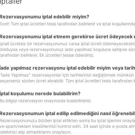
İptaller
Rezervasyonumu iptal edebilir miyim?
Evet! Tüm iptal ücretleri tesis tarafından belirlenir ve iptal koşullarında
Rezervasyonumu iptal etmem gerekirse ücret ödeyecek 
İptali ücretsiz bir rezervasyonunuz varsa iptal ücreti ödemeyeceksin
dolduysa veya rezervasyonunuz iade yapılmaz koşuluna sahipse sizde ipt
tarafından belirlenir. Ek ücretleri tesise ödersiniz.
İade yapılmaz rezervasyonu iptal edebilir miyim veya tarihl
"İade Yapılmaz" rezervasyonlar için tarihlerinizi değiştirmek mümkün
seçerseniz sizden ücret alınabilir. Tüm iptal ücretleri tesis tarafından be
İptal koşulumu nerede bulabilirim?
Bu bilgiyi rezervasyon onayınızda bulabilirsiniz.
Rezervasyonumun iptal edilip edilmediğini nasıl öğrenebil
Rezervasyonunuzu bizden iptal ettikten sonra bu iptal işlemini onayl
ve spam/reklam klasörlerinizi kontrol edin. 24 saat içinde e-posta alma
talebinizi alıp almadıklarını onaylayın.