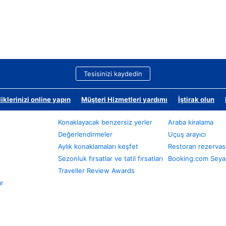
Tesisinizi kaydedin
klerinizi online yapın
Müşteri Hizmetleri yardımı
İştirak olun
Konaklayacak benzersiz yerler
Araba kiralama
Değerlendirmeler
Uçuş arayıcı
Aylık konaklamaları keşfet
Restoran rezervas
Sezonluk fırsatlar ve tatil fırsatları
Booking.com Seyah
Traveller Review Awards
ar