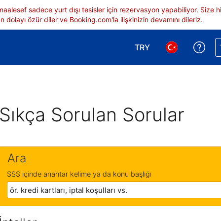
 maalesef sadece yurt dışı tesisler için rezervasyon yapabiliyor. Siz
 dolayı özür diler ve Booking.com'la ilişkinizin devamını dileriz.
TRY
Reze
Para birimi seçimi yap.
Dil seçimi yap.
Sıkça Sorulan Sorular
Ara
SSS içinde anahtar kelime ya da konu başlığı