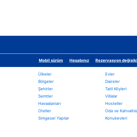
Mobil sürüm
Hesabınız
Rezervasyon değişikli
Ülkeler
Evler
Bölgeler
Daireler
Şehirler
Tatil Köyleri
Semtler
Villalar
Havaalanları
Hosteller
Oteller
Oda ve Kahvaltıl
Simgesel Yapılar
Konukevleri