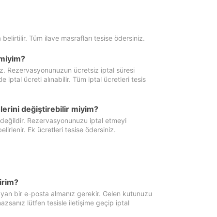
 belirtilir. Tüm ilave masrafları tesise ödersiniz.
miyim?
iz. Rezervasyonunuzun ücretsiz iptal süresi
al ücreti alınabilir. Tüm iptal ücretleri tesis
erini değiştirebilir miyim?
 değildir. Rezervasyonunuzu iptal etmeyi
lirlenir. Ek ücretleri tesise ödersiniz.
irim?
ayan bir e-posta almanız gerekir. Gelen kutunuzu
zsanız lütfen tesisle iletişime geçip iptal