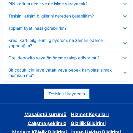
Daraltılmış
PIN kodum nedir ve ne işime yarayacak?
Daraltılmış
Tesisin iletişim bilgilerini nereden bulabilirim?
Daraltılmış
Toplam fiyatı nasıl görebilirim?
Daraltılmış
Kredi kartı bilgilerimi giriyorum, ne zaman ödeme
yapacağım?
Daraltılmış
Otel depozito veya ön ödeme talep ediyor mu?
Daraltılmış
Bir çocuk için ilave yatak veya bebek karyolası almak
mümkün mü?
Tesisinizi kaydedin
Masaüstü sürümü
Hizmet Koşulları
Çalışma şeklimiz
Gizlilik Bildirimi
Modern Kölelik Bildirimi
İnsan Hakları Bildirimi