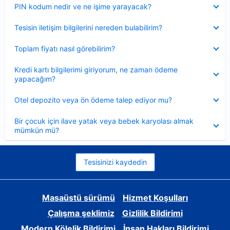
Daraltılmış
PIN kodum nedir ve ne işime yarayacak?
Daraltılmış
Tesisin iletişim bilgilerini nereden bulabilirim?
Daraltılmış
Toplam fiyatı nasıl görebilirim?
Daraltılmış
Kredi kartı bilgilerimi giriyorum, ne zaman ödeme
yapacağım?
Daraltılmış
Otel depozito veya ön ödeme talep ediyor mu?
Daraltılmış
Bir çocuk için ilave yatak veya bebek karyolası almak
mümkün mü?
Tesisinizi kaydedin
Masaüstü sürümü
Hizmet Koşulları
Çalışma şeklimiz
Gizlilik Bildirimi
Modern Kölelik Bildirimi
İnsan Hakları Bildirimi