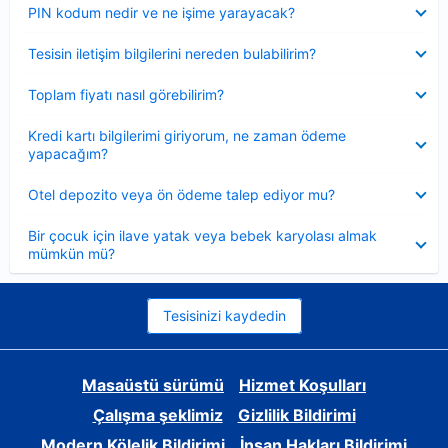
Daraltılmış
PIN kodum nedir ve ne işime yarayacak?
Daraltılmış
Tesisin iletişim bilgilerini nereden bulabilirim?
Daraltılmış
Toplam fiyatı nasıl görebilirim?
Daraltılmış
Kredi kartı bilgilerimi giriyorum, ne zaman ödeme
yapacağım?
Daraltılmış
Otel depozito veya ön ödeme talep ediyor mu?
Daraltılmış
Bir çocuk için ilave yatak veya bebek karyolası almak
mümkün mü?
Tesisinizi kaydedin
Masaüstü sürümü
Hizmet Koşulları
Çalışma şeklimiz
Gizlilik Bildirimi
Modern Kölelik Bildirimi
İnsan Hakları Bildirimi