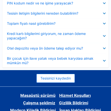
Daraltılmış
PIN kodum nedir ve ne işime yarayacak?
Daraltılmış
Tesisin iletişim bilgilerini nereden bulabilirim?
Daraltılmış
Toplam fiyatı nasıl görebilirim?
Daraltılmış
Kredi kartı bilgilerimi giriyorum, ne zaman ödeme
yapacağım?
Daraltılmış
Otel depozito veya ön ödeme talep ediyor mu?
Daraltılmış
Bir çocuk için ilave yatak veya bebek karyolası almak
mümkün mü?
Tesisinizi kaydedin
Masaüstü sürümü
Hizmet Koşulları
Çalışma şeklimiz
Gizlilik Bildirimi
Modern Kölelik Bildirimi
İnsan Hakları Bildirimi