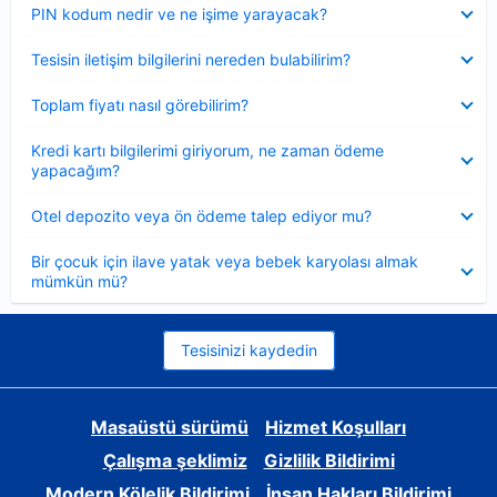
Daraltılmış
PIN kodum nedir ve ne işime yarayacak?
Daraltılmış
Tesisin iletişim bilgilerini nereden bulabilirim?
Daraltılmış
Toplam fiyatı nasıl görebilirim?
Daraltılmış
Kredi kartı bilgilerimi giriyorum, ne zaman ödeme
yapacağım?
Daraltılmış
Otel depozito veya ön ödeme talep ediyor mu?
Daraltılmış
Bir çocuk için ilave yatak veya bebek karyolası almak
mümkün mü?
Tesisinizi kaydedin
Masaüstü sürümü
Hizmet Koşulları
Çalışma şeklimiz
Gizlilik Bildirimi
Modern Kölelik Bildirimi
İnsan Hakları Bildirimi