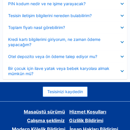
Daraltılmış
PIN kodum nedir ve ne işime yarayacak?
Daraltılmış
Tesisin iletişim bilgilerini nereden bulabilirim?
Daraltılmış
Toplam fiyatı nasıl görebilirim?
Daraltılmış
Kredi kartı bilgilerimi giriyorum, ne zaman ödeme
yapacağım?
Daraltılmış
Otel depozito veya ön ödeme talep ediyor mu?
Daraltılmış
Bir çocuk için ilave yatak veya bebek karyolası almak
mümkün mü?
Tesisinizi kaydedin
Masaüstü sürümü
Hizmet Koşulları
Çalışma şeklimiz
Gizlilik Bildirimi
Modern Kölelik Bildirimi
İnsan Hakları Bildirimi