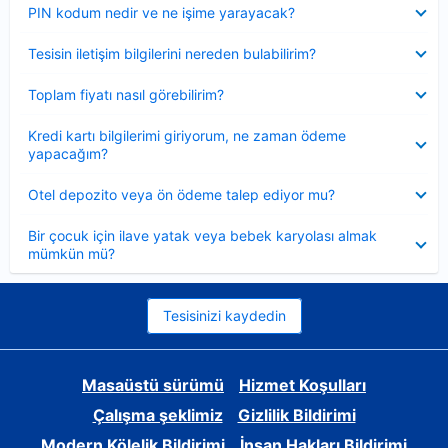
Daraltılmış
PIN kodum nedir ve ne işime yarayacak?
Daraltılmış
Tesisin iletişim bilgilerini nereden bulabilirim?
Daraltılmış
Toplam fiyatı nasıl görebilirim?
Daraltılmış
Kredi kartı bilgilerimi giriyorum, ne zaman ödeme
yapacağım?
Daraltılmış
Otel depozito veya ön ödeme talep ediyor mu?
Daraltılmış
Bir çocuk için ilave yatak veya bebek karyolası almak
mümkün mü?
Tesisinizi kaydedin
Masaüstü sürümü
Hizmet Koşulları
Çalışma şeklimiz
Gizlilik Bildirimi
Modern Kölelik Bildirimi
İnsan Hakları Bildirimi