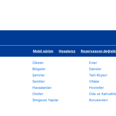
Mobil sürüm
Hesabınız
Rezervasyon değişikli
Ülkeler
Evler
Bölgeler
Daireler
Şehirler
Tatil Köyleri
Semtler
Villalar
Havaalanları
Hosteller
Oteller
Oda ve Kahvaltıl
Simgesel Yapılar
Konukevleri