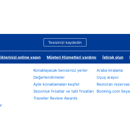
Tesisinizi kaydedin
klerinizi online yapın
Müşteri Hizmetleri yardımı
İştirak olun
Konaklayacak benzersiz yerler
Araba kiralama
Değerlendirmeler
Uçuş arayıcı
Aylık konaklamaları keşfet
Restoran rezervas
Sezonluk fırsatlar ve tatil fırsatları
Booking.com Seyah
Traveller Review Awards
ar