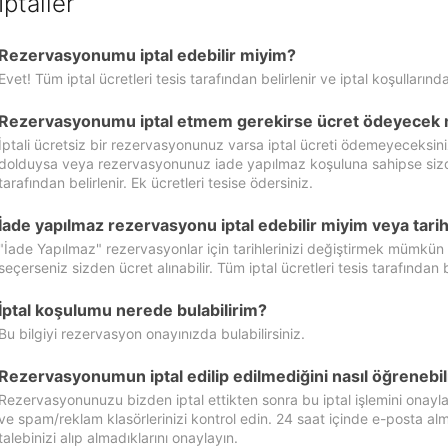
İptaller
Rezervasyonumu iptal edebilir miyim?
Evet! Tüm iptal ücretleri tesis tarafından belirlenir ve iptal koşullarında
Rezervasyonumu iptal etmem gerekirse ücret ödeyecek 
İptali ücretsiz bir rezervasyonunuz varsa iptal ücreti ödemeyeceksin
dolduysa veya rezervasyonunuz iade yapılmaz koşuluna sahipse sizde ipt
tarafından belirlenir. Ek ücretleri tesise ödersiniz.
İade yapılmaz rezervasyonu iptal edebilir miyim veya tarihl
"İade Yapılmaz" rezervasyonlar için tarihlerinizi değiştirmek mümkün
seçerseniz sizden ücret alınabilir. Tüm iptal ücretleri tesis tarafından be
İptal koşulumu nerede bulabilirim?
Bu bilgiyi rezervasyon onayınızda bulabilirsiniz.
Rezervasyonumun iptal edilip edilmediğini nasıl öğrenebil
Rezervasyonunuzu bizden iptal ettikten sonra bu iptal işlemini onayl
ve spam/reklam klasörlerinizi kontrol edin. 24 saat içinde e-posta alma
talebinizi alıp almadıklarını onaylayın.