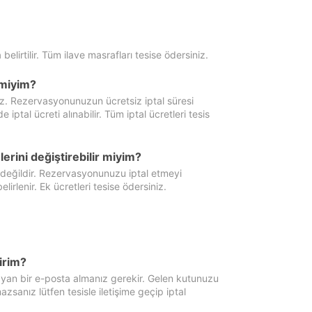
 belirtilir. Tüm ilave masrafları tesise ödersiniz.
miyim?
iz. Rezervasyonunuzun ücretsiz iptal süresi
al ücreti alınabilir. Tüm iptal ücretleri tesis
erini değiştirebilir miyim?
 değildir. Rezervasyonunuzu iptal etmeyi
lirlenir. Ek ücretleri tesise ödersiniz.
irim?
ayan bir e-posta almanız gerekir. Gelen kutunuzu
zsanız lütfen tesisle iletişime geçip iptal