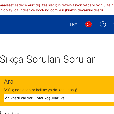
 maalesef sadece yurt dışı tesisler için rezervasyon yapabiliyor. Siz
 dolayı özür diler ve Booking.com'la ilişkinizin devamını dileriz.
TRY
Reze
Para birimi seçimi yap.
Dil seçimi yap.
Sıkça Sorulan Sorular
Ara
SSS içinde anahtar kelime ya da konu başlığı