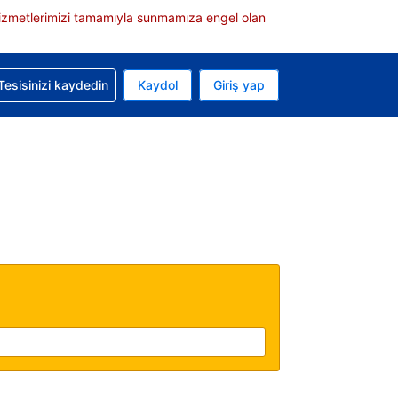
e hizmetlerimizi tamamıyla sunmamıza engel olan
rvasyonunuzla ilgili yardım alın
Tesisinizi kaydedin
Kaydol
Giriş yap
 Mevcut para biriminiz Türk lirası
 Mevcut diliniz Türkçe