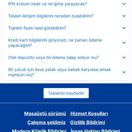
Daraltılmış
PIN kodum nedir ve ne işime yarayacak?
Daraltılmış
Tesisin iletişim bilgilerini nereden bulabilirim?
Daraltılmış
Toplam fiyatı nasıl görebilirim?
Daraltılmış
Kredi kartı bilgilerimi giriyorum, ne zaman ödeme
yapacağım?
Daraltılmış
Otel depozito veya ön ödeme talep ediyor mu?
Daraltılmış
Bir çocuk için ilave yatak veya bebek karyolası almak
mümkün mü?
Tesisinizi kaydedin
Masaüstü sürümü
Hizmet Koşulları
Çalışma şeklimiz
Gizlilik Bildirimi
Modern Kölelik Bildirimi
İnsan Hakları Bildirimi