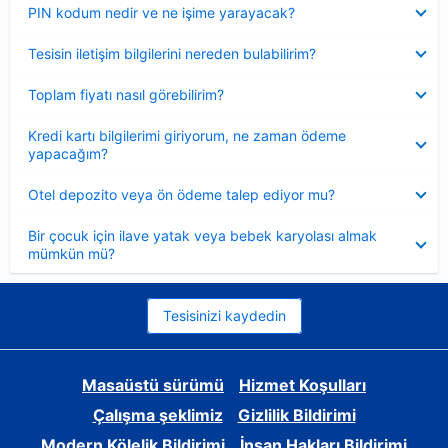
Daraltılmış
PIN kodum nedir ve ne işime yarayacak?
Daraltılmış
Tesisin iletişim bilgilerini nereden bulabilirim?
Daraltılmış
Toplam fiyatı nasıl görebilirim?
Daraltılmış
Kredi kartı bilgilerimi giriyorum, ne zaman ödeme
yapacağım?
Daraltılmış
Otel depozito veya ön ödeme talep ediyor mu?
Daraltılmış
Bir çocuk için ilave yatak veya bebek karyolası almak
mümkün mü?
Tesisinizi kaydedin
Masaüstü sürümü
Hizmet Koşulları
Çalışma şeklimiz
Gizlilik Bildirimi
Modern Kölelik Bildirimi
İnsan Hakları Bildirimi