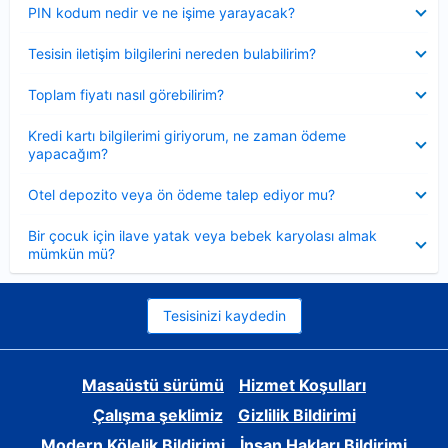
Daraltılmış
PIN kodum nedir ve ne işime yarayacak?
Daraltılmış
Tesisin iletişim bilgilerini nereden bulabilirim?
Daraltılmış
Toplam fiyatı nasıl görebilirim?
Daraltılmış
Kredi kartı bilgilerimi giriyorum, ne zaman ödeme
yapacağım?
Daraltılmış
Otel depozito veya ön ödeme talep ediyor mu?
Daraltılmış
Bir çocuk için ilave yatak veya bebek karyolası almak
mümkün mü?
Tesisinizi kaydedin
Masaüstü sürümü
Hizmet Koşulları
Çalışma şeklimiz
Gizlilik Bildirimi
Modern Kölelik Bildirimi
İnsan Hakları Bildirimi