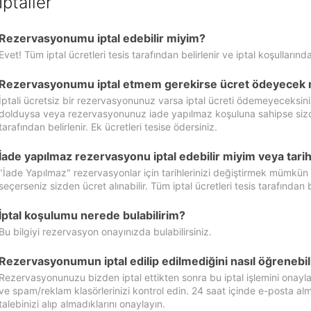
İptaller
Rezervasyonumu iptal edebilir miyim?
Evet! Tüm iptal ücretleri tesis tarafından belirlenir ve iptal koşullarında
Rezervasyonumu iptal etmem gerekirse ücret ödeyecek 
İptali ücretsiz bir rezervasyonunuz varsa iptal ücreti ödemeyeceksin
dolduysa veya rezervasyonunuz iade yapılmaz koşuluna sahipse sizde ipt
tarafından belirlenir. Ek ücretleri tesise ödersiniz.
İade yapılmaz rezervasyonu iptal edebilir miyim veya tarihl
"İade Yapılmaz" rezervasyonlar için tarihlerinizi değiştirmek mümkün
seçerseniz sizden ücret alınabilir. Tüm iptal ücretleri tesis tarafından be
İptal koşulumu nerede bulabilirim?
Bu bilgiyi rezervasyon onayınızda bulabilirsiniz.
Rezervasyonumun iptal edilip edilmediğini nasıl öğrenebil
Rezervasyonunuzu bizden iptal ettikten sonra bu iptal işlemini onayl
ve spam/reklam klasörlerinizi kontrol edin. 24 saat içinde e-posta alma
talebinizi alıp almadıklarını onaylayın.