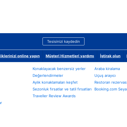
Tesisinizi kaydedin
klerinizi online yapın
Müşteri Hizmetleri yardımı
İştirak olun
Konaklayacak benzersiz yerler
Araba kiralama
Değerlendirmeler
Uçuş arayıcı
Aylık konaklamaları keşfet
Restoran rezervas
Sezonluk fırsatlar ve tatil fırsatları
Booking.com Seyah
Traveller Review Awards
ar