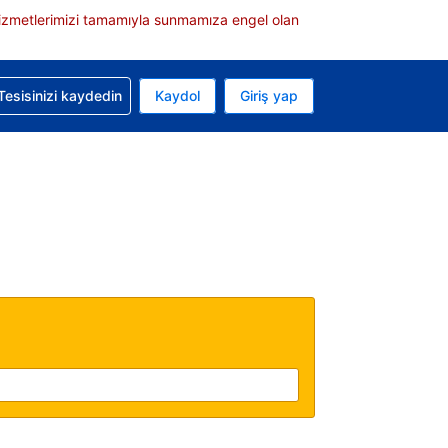
e hizmetlerimizi tamamıyla sunmamıza engel olan
rvasyonunuzla ilgili yardım alın
Tesisinizi kaydedin
Kaydol
Giriş yap
 Mevcut para biriminiz ABD doları
 Mevcut diliniz Türkçe