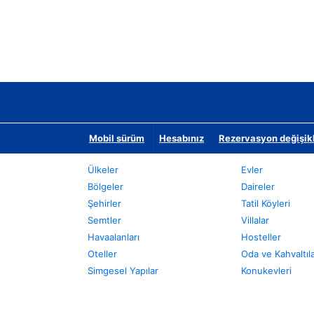
Mobil sürüm
Hesabınız
Rezervasyon değişikli
Ülkeler
Evler
Bölgeler
Daireler
Şehirler
Tatil Köyleri
Semtler
Villalar
Havaalanları
Hosteller
Oteller
Oda ve Kahvaltıl
Simgesel Yapılar
Konukevleri