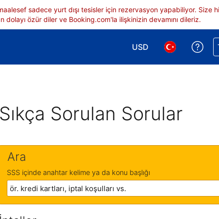
 maalesef sadece yurt dışı tesisler için rezervasyon yapabiliyor. Siz
 dolayı özür diler ve Booking.com'la ilişkinizin devamını dileriz.
USD
Reze
Para birimi seçimi yap.
Dil seçimi yap.
Sıkça Sorulan Sorular
Ara
SSS içinde anahtar kelime ya da konu başlığı