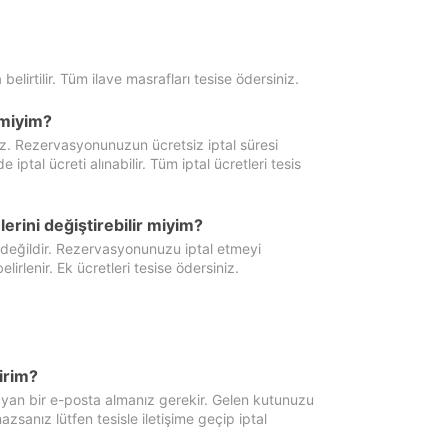
 belirtilir. Tüm ilave masrafları tesise ödersiniz.
miyim?
iz. Rezervasyonunuzun ücretsiz iptal süresi
al ücreti alınabilir. Tüm iptal ücretleri tesis
erini değiştirebilir miyim?
 değildir. Rezervasyonunuzu iptal etmeyi
lirlenir. Ek ücretleri tesise ödersiniz.
irim?
ayan bir e-posta almanız gerekir. Gelen kutunuzu
zsanız lütfen tesisle iletişime geçip iptal