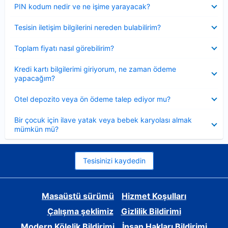
Daraltılmış
PIN kodum nedir ve ne işime yarayacak?
Daraltılmış
Tesisin iletişim bilgilerini nereden bulabilirim?
Daraltılmış
Toplam fiyatı nasıl görebilirim?
Daraltılmış
Kredi kartı bilgilerimi giriyorum, ne zaman ödeme
yapacağım?
Daraltılmış
Otel depozito veya ön ödeme talep ediyor mu?
Daraltılmış
Bir çocuk için ilave yatak veya bebek karyolası almak
mümkün mü?
Tesisinizi kaydedin
Masaüstü sürümü
Hizmet Koşulları
Çalışma şeklimiz
Gizlilik Bildirimi
Modern Kölelik Bildirimi
İnsan Hakları Bildirimi