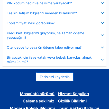
Daraltılmış
PIN kodum nedir ve ne işime yarayacak?
Daraltılmış
Tesisin iletişim bilgilerini nereden bulabilirim?
Daraltılmış
Toplam fiyatı nasıl görebilirim?
Daraltılmış
Kredi kartı bilgilerimi giriyorum, ne zaman ödeme
yapacağım?
Daraltılmış
Otel depozito veya ön ödeme talep ediyor mu?
Daraltılmış
Bir çocuk için ilave yatak veya bebek karyolası almak
mümkün mü?
Tesisinizi kaydedin
Masaüstü sürümü
Hizmet Koşulları
Çalışma şeklimiz
Gizlilik Bildirimi
Modern Kölelik Bildirimi
İnsan Hakları Bildirimi