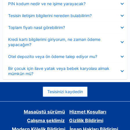
Daraltılmış
PIN kodum nedir ve ne işime yarayacak?
Daraltılmış
Tesisin iletişim bilgilerini nereden bulabilirim?
Daraltılmış
Toplam fiyatı nasıl görebilirim?
Daraltılmış
Kredi kartı bilgilerimi giriyorum, ne zaman ödeme
yapacağım?
Daraltılmış
Otel depozito veya ön ödeme talep ediyor mu?
Daraltılmış
Bir çocuk için ilave yatak veya bebek karyolası almak
mümkün mü?
Tesisinizi kaydedin
Masaüstü sürümü
Hizmet Koşulları
Çalışma şeklimiz
Gizlilik Bildirimi
Modern Kölelik Bildirimi
İnsan Hakları Bildirimi