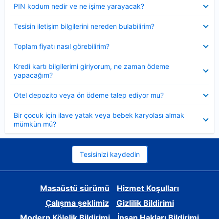
Daraltılmış
PIN kodum nedir ve ne işime yarayacak?
Daraltılmış
Tesisin iletişim bilgilerini nereden bulabilirim?
Daraltılmış
Toplam fiyatı nasıl görebilirim?
Daraltılmış
Kredi kartı bilgilerimi giriyorum, ne zaman ödeme
yapacağım?
Daraltılmış
Otel depozito veya ön ödeme talep ediyor mu?
Daraltılmış
Bir çocuk için ilave yatak veya bebek karyolası almak
mümkün mü?
Tesisinizi kaydedin
Masaüstü sürümü
Hizmet Koşulları
Çalışma şeklimiz
Gizlilik Bildirimi
Modern Kölelik Bildirimi
İnsan Hakları Bildirimi