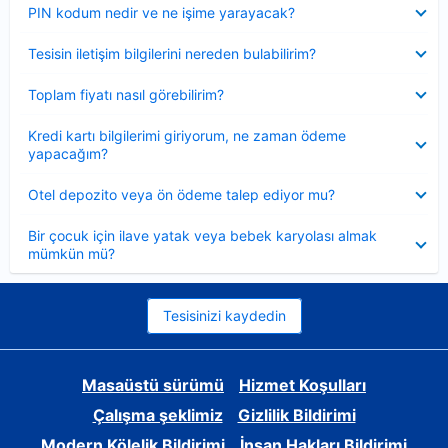
Daraltılmış
PIN kodum nedir ve ne işime yarayacak?
Daraltılmış
Tesisin iletişim bilgilerini nereden bulabilirim?
Daraltılmış
Toplam fiyatı nasıl görebilirim?
Daraltılmış
Kredi kartı bilgilerimi giriyorum, ne zaman ödeme
yapacağım?
Daraltılmış
Otel depozito veya ön ödeme talep ediyor mu?
Daraltılmış
Bir çocuk için ilave yatak veya bebek karyolası almak
mümkün mü?
Tesisinizi kaydedin
Masaüstü sürümü
Hizmet Koşulları
Çalışma şeklimiz
Gizlilik Bildirimi
Modern Kölelik Bildirimi
İnsan Hakları Bildirimi