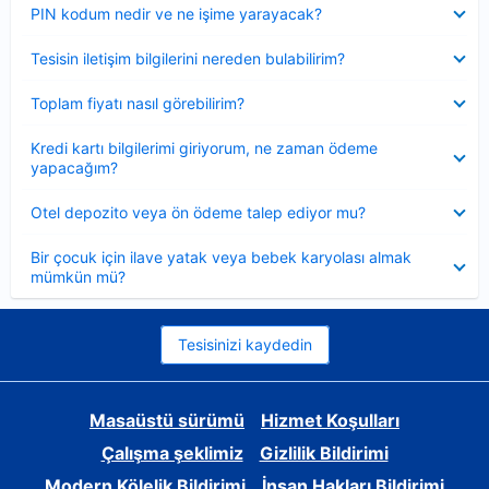
Daraltılmış
PIN kodum nedir ve ne işime yarayacak?
Daraltılmış
Tesisin iletişim bilgilerini nereden bulabilirim?
Daraltılmış
Toplam fiyatı nasıl görebilirim?
Daraltılmış
Kredi kartı bilgilerimi giriyorum, ne zaman ödeme
yapacağım?
Daraltılmış
Otel depozito veya ön ödeme talep ediyor mu?
Daraltılmış
Bir çocuk için ilave yatak veya bebek karyolası almak
mümkün mü?
Tesisinizi kaydedin
Masaüstü sürümü
Hizmet Koşulları
Çalışma şeklimiz
Gizlilik Bildirimi
Modern Kölelik Bildirimi
İnsan Hakları Bildirimi