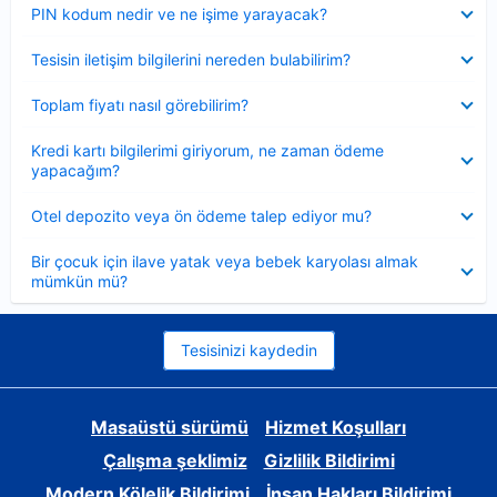
Daraltılmış
PIN kodum nedir ve ne işime yarayacak?
Daraltılmış
Tesisin iletişim bilgilerini nereden bulabilirim?
Daraltılmış
Toplam fiyatı nasıl görebilirim?
Daraltılmış
Kredi kartı bilgilerimi giriyorum, ne zaman ödeme
yapacağım?
Daraltılmış
Otel depozito veya ön ödeme talep ediyor mu?
Daraltılmış
Bir çocuk için ilave yatak veya bebek karyolası almak
mümkün mü?
Tesisinizi kaydedin
Masaüstü sürümü
Hizmet Koşulları
Çalışma şeklimiz
Gizlilik Bildirimi
Modern Kölelik Bildirimi
İnsan Hakları Bildirimi