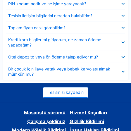
Daraltılmış
PIN kodum nedir ve ne işime yarayacak?
Daraltılmış
Tesisin iletişim bilgilerini nereden bulabilirim?
Daraltılmış
Toplam fiyatı nasıl görebilirim?
Daraltılmış
Kredi kartı bilgilerimi giriyorum, ne zaman ödeme
yapacağım?
Daraltılmış
Otel depozito veya ön ödeme talep ediyor mu?
Daraltılmış
Bir çocuk için ilave yatak veya bebek karyolası almak
mümkün mü?
Tesisinizi kaydedin
Masaüstü sürümü
Hizmet Koşulları
Çalışma şeklimiz
Gizlilik Bildirimi
Modern Kölelik Bildirimi
İnsan Hakları Bildirimi