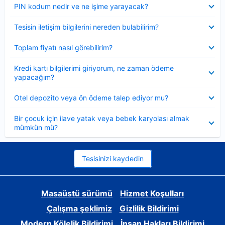
Daraltılmış
PIN kodum nedir ve ne işime yarayacak?
Daraltılmış
Tesisin iletişim bilgilerini nereden bulabilirim?
Daraltılmış
Toplam fiyatı nasıl görebilirim?
Daraltılmış
Kredi kartı bilgilerimi giriyorum, ne zaman ödeme
yapacağım?
Daraltılmış
Otel depozito veya ön ödeme talep ediyor mu?
Daraltılmış
Bir çocuk için ilave yatak veya bebek karyolası almak
mümkün mü?
Tesisinizi kaydedin
Masaüstü sürümü
Hizmet Koşulları
Çalışma şeklimiz
Gizlilik Bildirimi
Modern Kölelik Bildirimi
İnsan Hakları Bildirimi