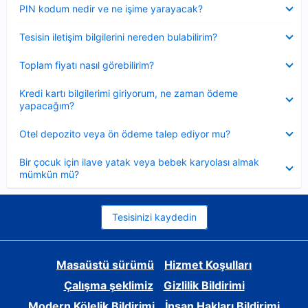
Daraltılmış
PIN kodum nedir ve ne işime yarayacak?
Daraltılmış
Tesisin iletişim bilgilerini nereden bulabilirim?
Daraltılmış
Toplam fiyatı nasıl görebilirim?
Daraltılmış
Kredi kartı bilgilerimi giriyorum, ne zaman ödeme
yapacağım?
Daraltılmış
Otel depozito veya ön ödeme talep ediyor mu?
Daraltılmış
Bir çocuk için ilave yatak veya bebek karyolası almak
mümkün mü?
Tesisinizi kaydedin
Masaüstü sürümü
Hizmet Koşulları
Çalışma şeklimiz
Gizlilik Bildirimi
Modern Kölelik Bildirimi
İnsan Hakları Bildirimi