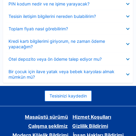
Daraltılmış
PIN kodum nedir ve ne işime yarayacak?
Daraltılmış
Tesisin iletişim bilgilerini nereden bulabilirim?
Daraltılmış
Toplam fiyatı nasıl görebilirim?
Daraltılmış
Kredi kartı bilgilerimi giriyorum, ne zaman ödeme
yapacağım?
Daraltılmış
Otel depozito veya ön ödeme talep ediyor mu?
Daraltılmış
Bir çocuk için ilave yatak veya bebek karyolası almak
mümkün mü?
Tesisinizi kaydedin
Masaüstü sürümü
Hizmet Koşulları
Çalışma şeklimiz
Gizlilik Bildirimi
Modern Kölelik Bildirimi
İnsan Hakları Bildirimi