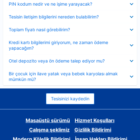
Daraltılmış
PIN kodum nedir ve ne işime yarayacak?
Daraltılmış
Tesisin iletişim bilgilerini nereden bulabilirim?
Daraltılmış
Toplam fiyatı nasıl görebilirim?
Daraltılmış
Kredi kartı bilgilerimi giriyorum, ne zaman ödeme
yapacağım?
Daraltılmış
Otel depozito veya ön ödeme talep ediyor mu?
Daraltılmış
Bir çocuk için ilave yatak veya bebek karyolası almak
mümkün mü?
Tesisinizi kaydedin
Masaüstü sürümü
Hizmet Koşulları
Çalışma şeklimiz
Gizlilik Bildirimi
Modern Kölelik Bildirimi
İnsan Hakları Bildirimi