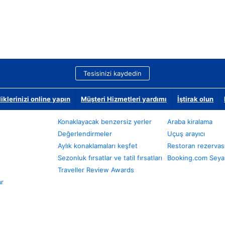
Tesisinizi kaydedin
klerinizi online yapın
Müşteri Hizmetleri yardımı
İştirak olun
Konaklayacak benzersiz yerler
Araba kiralama
Değerlendirmeler
Uçuş arayıcı
Aylık konaklamaları keşfet
Restoran rezervas
Sezonluk fırsatlar ve tatil fırsatları
Booking.com Seyah
Traveller Review Awards
ar