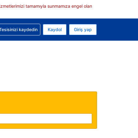
e hizmetlerimizi tamamıyla sunmamıza engel olan
rvasyonunuzla ilgili yardım alın
Tesisinizi kaydedin
Kaydol
Giriş yap
 Mevcut para biriminiz ABD doları
 Mevcut diliniz Türkçe