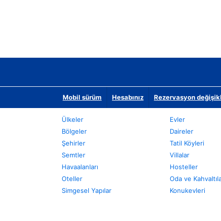
Mobil sürüm
Hesabınız
Rezervasyon değişikli
Ülkeler
Evler
Bölgeler
Daireler
Şehirler
Tatil Köyleri
Semtler
Villalar
Havaalanları
Hosteller
Oteller
Oda ve Kahvaltıl
Simgesel Yapılar
Konukevleri