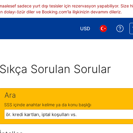
 maalesef sadece yurt dışı tesisler için rezervasyon yapabiliyor. Siz
 dolayı özür diler ve Booking.com'la ilişkinizin devamını dileriz.
USD
Reze
Para birimi seçimi yap.
Dil seçimi yap.
Sıkça Sorulan Sorular
Ara
SSS içinde anahtar kelime ya da konu başlığı