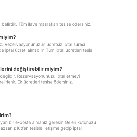
 belirtilir. Tüm ilave masrafları tesise ödersiniz.
miyim?
iz. Rezervasyonunuzun ücretsiz iptal süresi
al ücreti alınabilir. Tüm iptal ücretleri tesis
erini değiştirebilir miyim?
 değildir. Rezervasyonunuzu iptal etmeyi
lirlenir. Ek ücretleri tesise ödersiniz.
irim?
ayan bir e-posta almanız gerekir. Gelen kutunuzu
zsanız lütfen tesisle iletişime geçip iptal