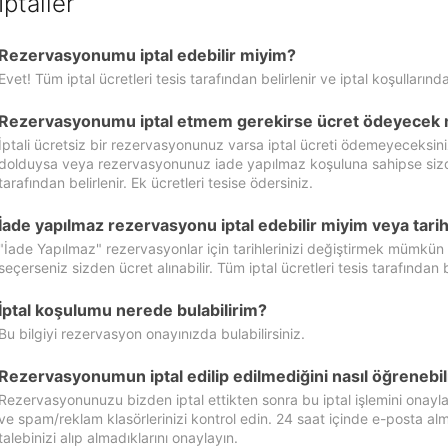
İptaller
Rezervasyonumu iptal edebilir miyim?
Evet! Tüm iptal ücretleri tesis tarafından belirlenir ve iptal koşullarında
Rezervasyonumu iptal etmem gerekirse ücret ödeyecek 
İptali ücretsiz bir rezervasyonunuz varsa iptal ücreti ödemeyeceksin
dolduysa veya rezervasyonunuz iade yapılmaz koşuluna sahipse sizde ipt
tarafından belirlenir. Ek ücretleri tesise ödersiniz.
İade yapılmaz rezervasyonu iptal edebilir miyim veya tarihl
"İade Yapılmaz" rezervasyonlar için tarihlerinizi değiştirmek mümkün
seçerseniz sizden ücret alınabilir. Tüm iptal ücretleri tesis tarafından be
İptal koşulumu nerede bulabilirim?
Bu bilgiyi rezervasyon onayınızda bulabilirsiniz.
Rezervasyonumun iptal edilip edilmediğini nasıl öğrenebil
Rezervasyonunuzu bizden iptal ettikten sonra bu iptal işlemini onayl
ve spam/reklam klasörlerinizi kontrol edin. 24 saat içinde e-posta alma
talebinizi alıp almadıklarını onaylayın.