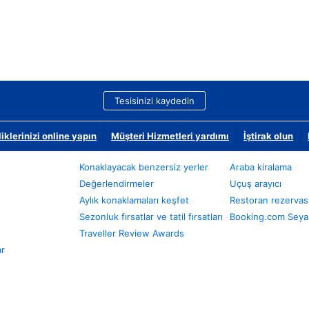
Tesisinizi kaydedin
klerinizi online yapın
Müşteri Hizmetleri yardımı
İştirak olun
Konaklayacak benzersiz yerler
Araba kiralama
Değerlendirmeler
Uçuş arayıcı
Aylık konaklamaları keşfet
Restoran rezervas
Sezonluk fırsatlar ve tatil fırsatları
Booking.com Seyah
Traveller Review Awards
ar