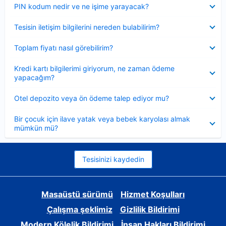
Daraltılmış
PIN kodum nedir ve ne işime yarayacak?
Daraltılmış
Tesisin iletişim bilgilerini nereden bulabilirim?
Daraltılmış
Toplam fiyatı nasıl görebilirim?
Daraltılmış
Kredi kartı bilgilerimi giriyorum, ne zaman ödeme
yapacağım?
Daraltılmış
Otel depozito veya ön ödeme talep ediyor mu?
Daraltılmış
Bir çocuk için ilave yatak veya bebek karyolası almak
mümkün mü?
Tesisinizi kaydedin
Masaüstü sürümü
Hizmet Koşulları
Çalışma şeklimiz
Gizlilik Bildirimi
Modern Kölelik Bildirimi
İnsan Hakları Bildirimi