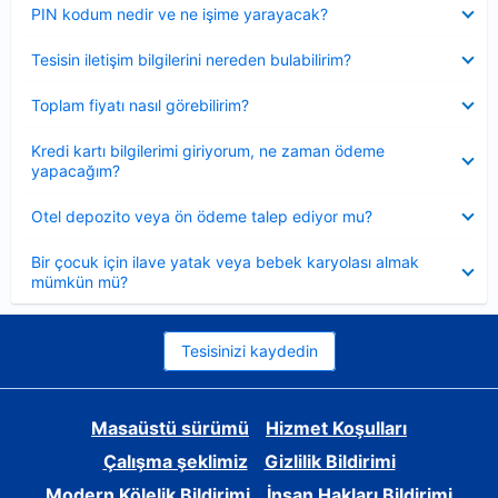
Daraltılmış
PIN kodum nedir ve ne işime yarayacak?
Daraltılmış
Tesisin iletişim bilgilerini nereden bulabilirim?
Daraltılmış
Toplam fiyatı nasıl görebilirim?
Daraltılmış
Kredi kartı bilgilerimi giriyorum, ne zaman ödeme
yapacağım?
Daraltılmış
Otel depozito veya ön ödeme talep ediyor mu?
Daraltılmış
Bir çocuk için ilave yatak veya bebek karyolası almak
mümkün mü?
Tesisinizi kaydedin
Masaüstü sürümü
Hizmet Koşulları
Çalışma şeklimiz
Gizlilik Bildirimi
Modern Kölelik Bildirimi
İnsan Hakları Bildirimi