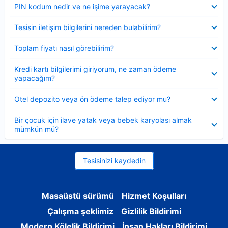
Daraltılmış
PIN kodum nedir ve ne işime yarayacak?
Daraltılmış
Tesisin iletişim bilgilerini nereden bulabilirim?
Daraltılmış
Toplam fiyatı nasıl görebilirim?
Daraltılmış
Kredi kartı bilgilerimi giriyorum, ne zaman ödeme
yapacağım?
Daraltılmış
Otel depozito veya ön ödeme talep ediyor mu?
Daraltılmış
Bir çocuk için ilave yatak veya bebek karyolası almak
mümkün mü?
Tesisinizi kaydedin
Masaüstü sürümü
Hizmet Koşulları
Çalışma şeklimiz
Gizlilik Bildirimi
Modern Kölelik Bildirimi
İnsan Hakları Bildirimi