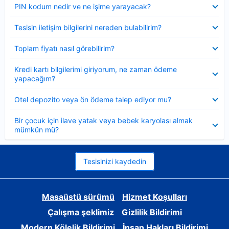
Daraltılmış
PIN kodum nedir ve ne işime yarayacak?
Daraltılmış
Tesisin iletişim bilgilerini nereden bulabilirim?
Daraltılmış
Toplam fiyatı nasıl görebilirim?
Daraltılmış
Kredi kartı bilgilerimi giriyorum, ne zaman ödeme
yapacağım?
Daraltılmış
Otel depozito veya ön ödeme talep ediyor mu?
Daraltılmış
Bir çocuk için ilave yatak veya bebek karyolası almak
mümkün mü?
Tesisinizi kaydedin
Masaüstü sürümü
Hizmet Koşulları
Çalışma şeklimiz
Gizlilik Bildirimi
Modern Kölelik Bildirimi
İnsan Hakları Bildirimi