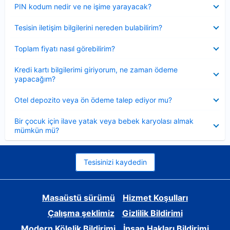
Daraltılmış
PIN kodum nedir ve ne işime yarayacak?
Daraltılmış
Tesisin iletişim bilgilerini nereden bulabilirim?
Daraltılmış
Toplam fiyatı nasıl görebilirim?
Daraltılmış
Kredi kartı bilgilerimi giriyorum, ne zaman ödeme
yapacağım?
Daraltılmış
Otel depozito veya ön ödeme talep ediyor mu?
Daraltılmış
Bir çocuk için ilave yatak veya bebek karyolası almak
mümkün mü?
Tesisinizi kaydedin
Masaüstü sürümü
Hizmet Koşulları
Çalışma şeklimiz
Gizlilik Bildirimi
Modern Kölelik Bildirimi
İnsan Hakları Bildirimi